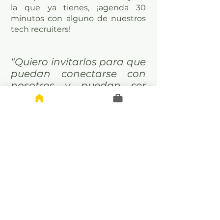
la que ya tienes, ¡agenda 30
minutos con alguno de nuestros
tech recruiters!
“Quiero invitarlos para que
puedan conectarse con
nosotros y puedan ser
parte de nuestra
plataforma, puedan
conectar con sus recruiters
para que ustedes siempre
estén siendo candidatos
considerados para
nuestros clientes”
, agregó
Carrizales.
¿Cómo me conecto con los