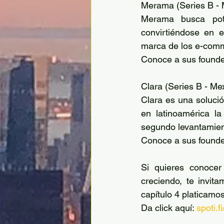
Merama (Series B -
Merama busca pote
convirtiéndose en e
marca de los e-comm
Conoce a sus founde
Clara (Series B - Me
Clara es una solució
en latinoamérica l
segundo levantamient
Conoce a sus founde
Si quieres conocer
creciendo, te invit
capítulo 4 platicamo
Da click aquí: 
spoti.