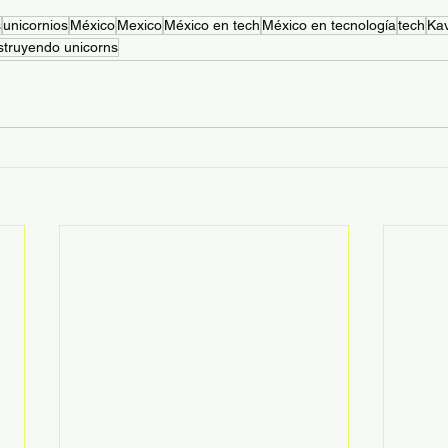
s
unicornios
México
Mexico
México en tech
México en tecnología
tech
Ka
truyendo unicorns