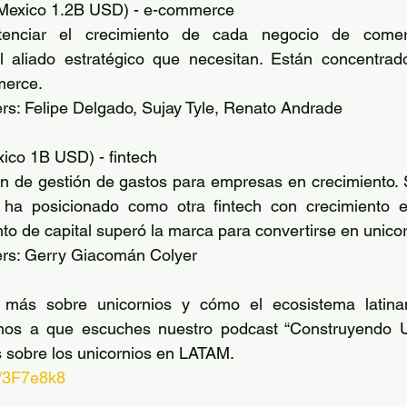
 Mexico 1.2B USD) - e-commerce
nciar el crecimiento de cada negocio de comerci
l aliado estratégico que necesitan. Están concentrado
erce. 
rs: Felipe Delgado, Sujay Tyle, Renato Andrade 
xico 1B USD) - fintech
n de gestión de gastos para empresas en crecimiento. S
a ha posicionado como otra fintech con crecimiento 
o de capital superó la marca para convertirse en unicor
rs: Gerry Giacomán Colyer
 más sobre unicornios y cómo el ecosistema latinam
amos a que escuches nuestro podcast “Construyendo Un
s sobre los unicornios en LATAM. 
fi/3F7e8k8