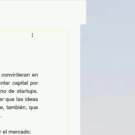
convirtieran en 
tar capital por 
o de startups. 
 que las ideas 
e, también, que 
. 
r el mercado: 