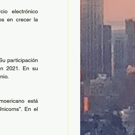
o electrónico 
s en crecer la 
u participación 
en 2021. En su 
nio. 
oericano está 
icorns”. En el 