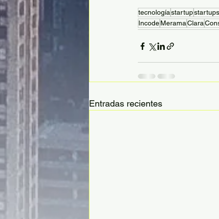
tecnología
startup
startup
Incode
Merama
Clara
Cons
Entradas recientes