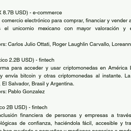
MX 8.7B USD) - e-commerce
 comercio electrónico para comprar, financiar y vender a
s el unicornio mexicano con mayor valoración y 
s: Carlos Julio Ottati, Roger Laughlin Carvallo, Lorean
xico 2.2B USD) - fintech
orma para acceder y usar criptomonedas en América L
y envía bitcoin y otras criptomonedas al instante. La
El Salvador, Brasil y Argentina. 
rs: Pablo Gonzalez 
ico 2B USD) - fintech
nclusión financiera de personas y empresas a través
lógicas de confianza, haciéndola fácil, accesible y tr
es han ayudado a pequeños y medianos negocios a moder