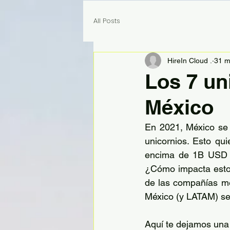
All Posts
HireIn Cloud .
31 m
Los 7 un
México
En 2021, México se c
unicornios. Esto qu
encima de 1B USD y 
¿Cómo impacta esto 
de las compañías mex
México (y LATAM) se c
Aquí te dejamos una 