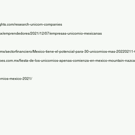
sights.com/research-unicorn-companies 
n.mx/emprendedores/2021/12/07/empresas-unicornio-mexicanas
.mx/sectorfinanciero/Mexico-tiene-el-potencial-para-30-unicornios-mas-20220211
orbes.com.mx/fiesta-de-los-unicornios-apenas-comienza-en-mexico-mountain-nazca
ornios-mexico-2021/ 